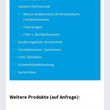
Zubehör/Teichtechnik
Wasserspielpumpen, Brunnenpumpen,
Fontänenpumpen
Filteranlagen
Filter-u. Bachlaufpumpen
Sonderangebote Teichtechnik
Teichdekoration / Speiertiere
Licht / Illumation
Schwimmbadabdeckung
Gartenfolien
Weitere Produkte (auf Anfrage):