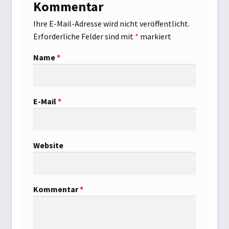
Kommentar
Schwimmbad
Ihre E-Mail-Adresse wird nicht veröffentlicht.
Schwimmbadabdeckung
Erforderliche Felder sind mit
*
markiert
Name
*
Teichtechnik
Versandarten
E-Mail
*
Warenkorb
Widerrufsbelehrung
Website
Zahlungsarten
Kommentar
*
Zelte und Camping