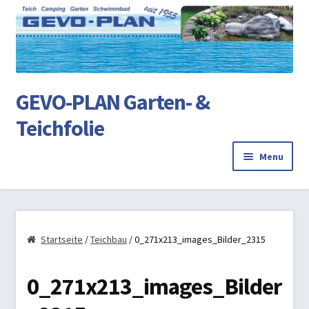
Ski
Ski
to
to
na
co
GEVO-PLAN Garten- &
Teichfolie
Menu
Startseite
Review Authenticity
Startseite
/
Teichbau
/ 0_271x213_images_Bilder_2315
Teichbau
0_271x213_images_Bilder
AGB