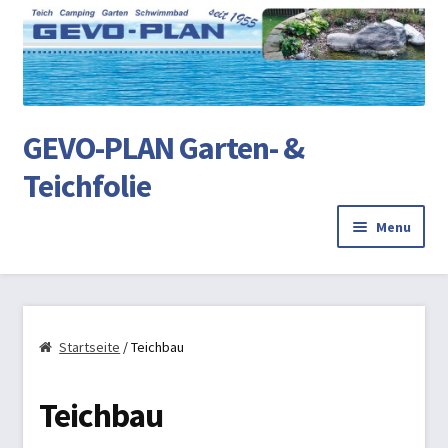
Ski
Ski
to
to
na
co
GEVO-PLAN Garten- &
Teichfolie
Menu
Startseite
Review Authenticity
Startseite
/ Teichbau
Teichbau
Teichbau
AGB