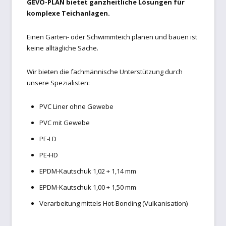
GEVO-PLAN bietet ganzheitliche Lösungen für
Schwimmbad
komplexe Teichanlagen.
Schwimmbadabdeckung
Einen Garten- oder Schwimmteich planen und bauen ist
keine alltägliche Sache.
Teichtechnik
Wir bieten die fachmännische Unterstützung durch
unsere Spezialisten:
Versandarten
PVC Liner ohne Gewebe
Warenkorb
PVC mit Gewebe
PE-LD
Widerrufsbelehrung
PE-HD
Zahlungsarten
EPDM-Kautschuk 1,02 + 1,14 mm
EPDM-Kautschuk 1,00 + 1,50 mm
Zelte und Camping
Verarbeitung mittels Hot-Bonding (Vulkanisation)