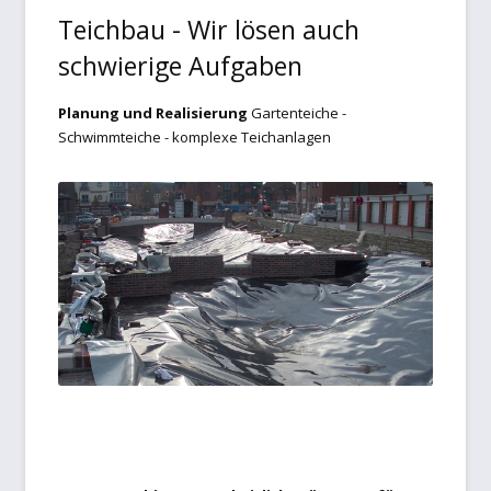
Teichbau - Wir lösen auch
Biogasdächer
schwierige Aufgaben
Datenschutzbelehrung
Planung und Realisierung
Gartenteiche -
Schwimmteiche - komplexe Teichanlagen
Gartenmöbel
Impressum
Kasse
Markisen/Sonnenschutz
Mein Konto
Planen aller Art