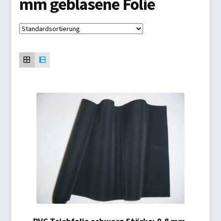
mm geblasene Folie
Biogasdächer
Datenschutzbelehrung
Gartenmöbel
Impressum
Kasse
Markisen/Sonnenschutz
Mein Konto
Planen aller Art