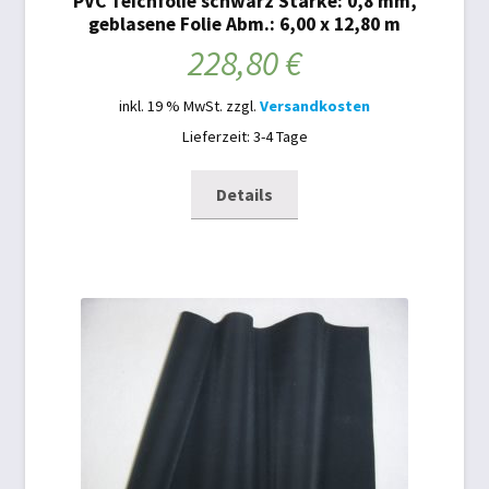
PVC Teichfolie schwarz Stärke: 0,8 mm,
Schwimmbad
geblasene Folie Abm.: 6,00 x 12,80 m
228,80
€
Schwimmbadabdeckung
inkl. 19 % MwSt.
zzgl.
Versandkosten
Teichtechnik
Lieferzeit: 3-4 Tage
Versandarten
Details
Warenkorb
Widerrufsbelehrung
Zahlungsarten
Zelte und Camping