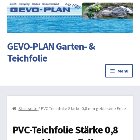
Ski
Ski
to
to
na
co
GEVO-PLAN Garten- &
Teichfolie
Menu
Startseite
Review Authenticity
Startseite
/ PVC-Teichfolie Stärke 0,8 mm geblasene Folie
Teichbau
PVC-Teichfolie Stärke 0,8
AGB