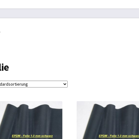
B
Biogasdächer
Datenschutzbelehrung
Gartenmöbel
Impres
Planen aller Art
Schwimmbad
Schwimmbadabdeckung
“
errufsbelehrung
Zahlungsarten
Zelte und Camping
lie