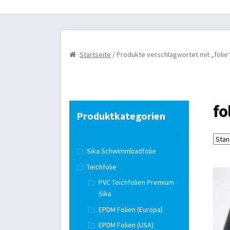
Startseite
Review Authenticity
Teichbau
AG
Kasse
Markisen/Sonnenschutz
Mein Konto
Startseite
/ Produkte verschlagwortet mit „folie
Teichtechnik
Versandarten
Warenkorb
Wid
fo
Produktkategorien
Sika Schwimmbadfolie
Teichfolie
PVC Teichfolien Premium
Sika
EPDM Folien (Europa)
EPDM Folien (USA)