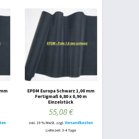
0 mm
EPDM Europa Schwarz 1,00 mm
Fertigmaß 6,80 x 0,90 m
Einzelstück
55,08
€
ten
inkl. 19 % MwSt.
zzgl.
Versandkosten
Lieferzeit: 3-4 Tage