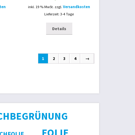
ten
inkl. 19 % MwSt.
zzgl.
Versandkosten
Lieferzeit: 3-4 Tage
Details
1
2
3
4
→
CHBEGRÜNUNG
FOLIE
ICHFOLIE