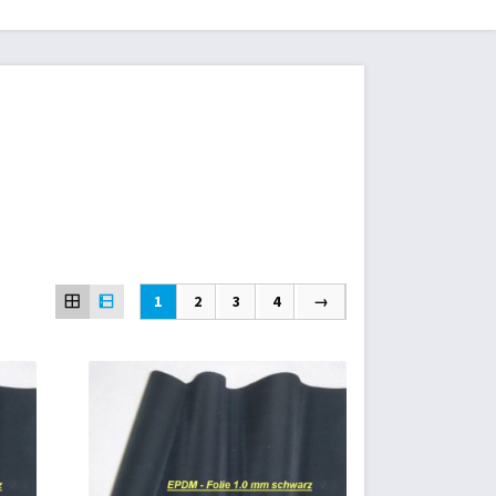
sum
1
2
3
4
→