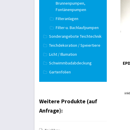
Brunnenpumpen,
Fontänenpumpen
Filteranlagen
Filter-u. Bachlaufpumpen
Sonderangebote Teichtechnik
Teichdekoration / Speiertiere
Licht / Illumation
EPD
Schwimmbadabdeckung
Gartenfolien
ink
Weitere Produkte (auf
Anfrage):