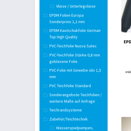
Vliese / Unterlegvliese
EPDM Folien Europa
Sonderpreis 1,1 mm
EPDM Kautschukfolie German
Top High Quality
EPD
PVC-Teichfolie Nuova Satec
PVC-Teichfolie Stärke 0,8 mm
geblasene Folie
PVC-Folie mit Gewebe oliv 1,5
ink
mm
PVC Teichfolie Standard
Sonderangebote Teichfolien /
weitere Maße auf Anfrage
Teichrandsysteme
Zubehör/Teichtechnik
Wasserspielpumpen,