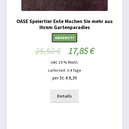
OASE Speiertier Ente Machen Sie mehr aus
Ihrem Gartenparadies
ANGEBOT!
25,50
€
17,85
€
inkl. 19 % MwSt.
Lieferzeit: 3-4 Tage
per St. € 8,39
Details