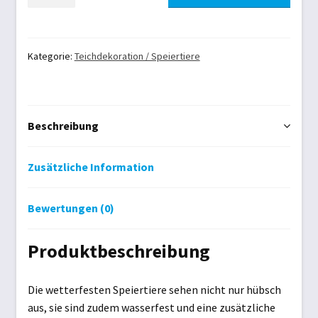
Speiertier
Fisch
Machen
Sie
Kategorie:
Teichdekoration / Speiertiere
mehr
aus
Ihrem
Beschreibung
Gartenparadies
Menge
Zusätzliche Information
Bewertungen (0)
Produktbeschreibung
Die wetterfesten Speiertiere sehen nicht nur hübsch
aus, sie sind zudem wasserfest und eine zusätzliche