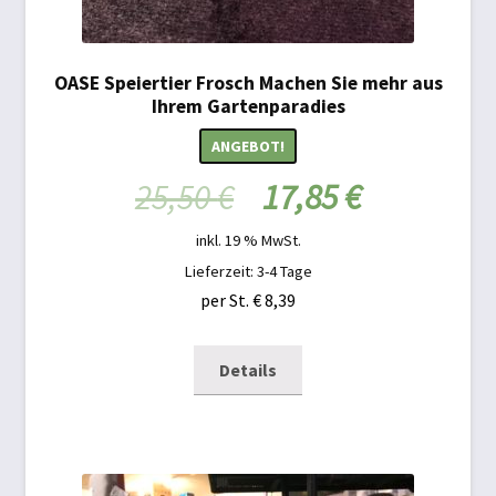
OASE Speiertier Frosch Machen Sie mehr aus
Ihrem Gartenparadies
ANGEBOT!
25,50
€
17,85
€
inkl. 19 % MwSt.
Lieferzeit: 3-4 Tage
per St. € 8,39
Details