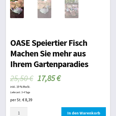
Schwimmbad
Schwimmbadabdeckung
Teichtechnik
OASE Speiertier Fisch
Versandarten
Machen Sie mehr aus
Warenkorb
Ihrem Gartenparadies
Widerrufsbelehrung
25,50
€
17,85
€
Zahlungsarten
inkl. 19 % MwSt.
Lieferzeit: 3-4 Tage
Zelte und Camping
per St. € 8,39
OASE
In den Warenkorb