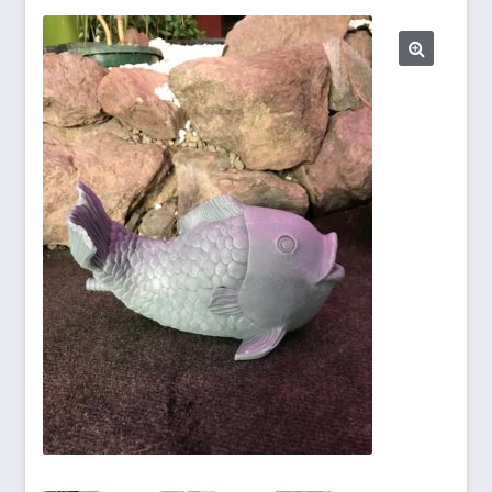
Biogasdächer
Datenschutzbelehrung
Gartenmöbel
Impressum
Kasse
Markisen/Sonnenschutz
Mein Konto
Planen aller Art