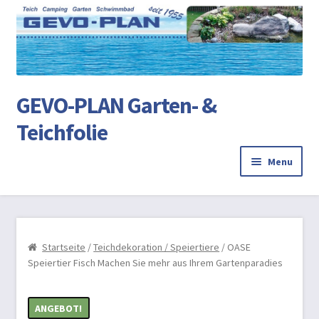
Ski
Ski
to
to
na
co
GEVO-PLAN Garten- &
Teichfolie
Menu
Startseite
Review Authenticity
Startseite
/
Teichdekoration / Speiertiere
/ OASE
Speiertier Fisch Machen Sie mehr aus Ihrem Gartenparadies
Teichbau
AGB
ANGEBOT!