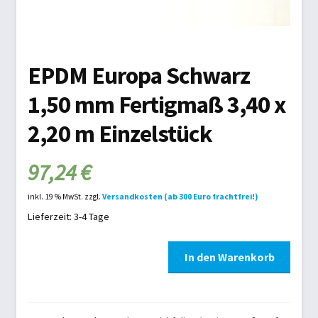
Schwimmbad
Schwimmbadabdeckung
EPDM Europa Schwarz
Teichtechnik
1,50 mm Fertigmaß 3,40 x
Versandarten
2,20 m Einzelstück
Warenkorb
97,24
€
Widerrufsbelehrung
inkl. 19 % MwSt.
zzgl.
Versandkosten (ab 300 Euro frachtfrei!)
Lieferzeit: 3-4 Tage
Zahlungsarten
EPDM
In den Warenkorb
Europa
Zelte und Camping
Schwarz
1,50