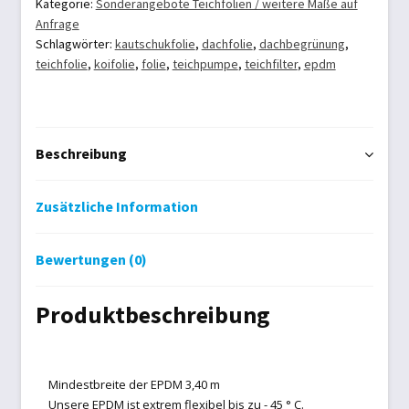
mm
Kategorie:
Sonderangebote Teichfolien / weitere Maße auf
Anfrage
Fertigmaß
Schlagwörter:
kautschukfolie
,
dachfolie
,
dachbegrünung
,
3,40
teichfolie
,
koifolie
,
folie
,
teichpumpe
,
teichfilter
,
epdm
x
2,20
m
Einzelstück
Beschreibung
Menge
Zusätzliche Information
Bewertungen (0)
Produktbeschreibung
Mindestbreite der EPDM 3,40 m
Unsere EPDM ist extrem flexibel bis zu - 45 ° C.