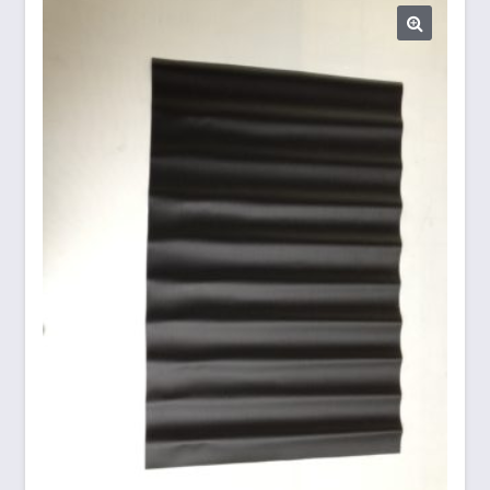
Biogasdächer
Datenschutzbelehrung
Gartenmöbel
Impressum
Kasse
Markisen/Sonnenschutz
Mein Konto
Planen aller Art