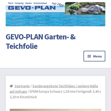
Ski
Ski
to
to
na
co
GEVO-PLAN Garten- &
Teichfolie
Menu
Startseite
Review Authenticity
Startseite
/
Sonderangebote Teichfolien / weitere Maße
auf Anfrage
/ EPDM Europa Schwarz 1,50 mm Fertigmaß 3,40 x
Teichbau
2,20 m Einzelstück
AGB