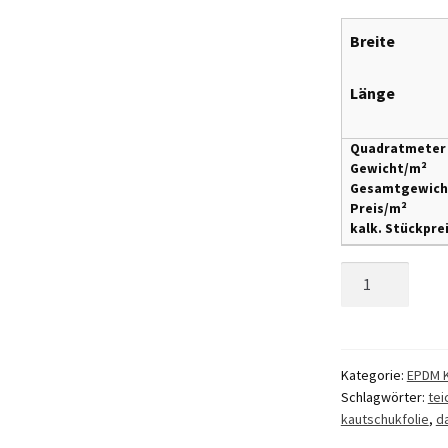
Breite
Länge
Quadratmeter
Gewicht/m²
Gesamtgewich
Preis/m²
kalk. Stückpre
EPDM
German
TOP
Schwarz
1,00
Kategorie:
EPDM K
Schlagwörter:
tei
mm
kautschukfolie
,
d
Breite