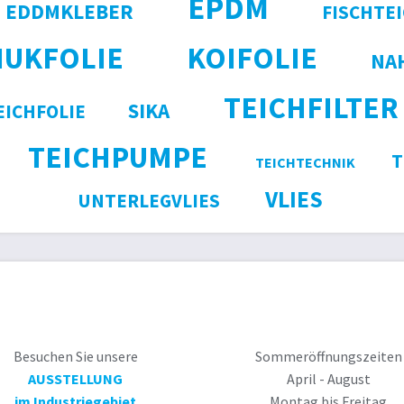
EPDM
EDDMKLEBER
FISCHTE
HUKFOLIE
KOIFOLIE
NA
TEICHFILTER
SIKA
ICHFOLIE
TEICHPUMPE
T
TEICHTECHNIK
VLIES
UNTERLEGVLIES
Besuchen Sie unsere
Sommeröffnungszeiten
AUSSTELLUNG
April - August
im Industriegebiet
Montag bis Freitag