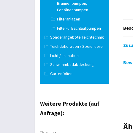
Brunnenpumpen,
Fontänenpumpen
Filteranlagen
Bes
Filter-u. Bachlaufpumpen
Sonderangebote Teichtechnik
Zusä
Teichdekoration / Speiertiere
Licht / Illumation
Bewe
Schwimmbadabdeckung
Gartenfolien
Weitere Produkte (auf
Anfrage):
Äh