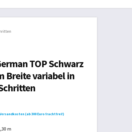
sum
hritten
erman TOP Schwarz
 Breite variabel in
Schritten
Versandkosten (ab 300 Euro frachtfrei!)
1,30 m