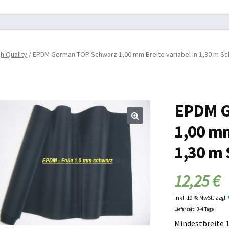
B
Biogasdächer
Datenschutzbelehrung
Gartenmöbel
Impres
Planen aller Art
Schwimmbad
Schwimmbadabdeckung
h Quality
/ EPDM German TOP Schwarz 1,00 mm Breite variabel in 1,30 m Sc
errufsbelehrung
Zahlungsarten
Zelte und Camping
EPDM G
1,00 mm
1,30 m 
12,25
€
inkl. 19 % MwSt.
zzgl.
Lieferzeit: 3-4 Tage
Mindestbreite 