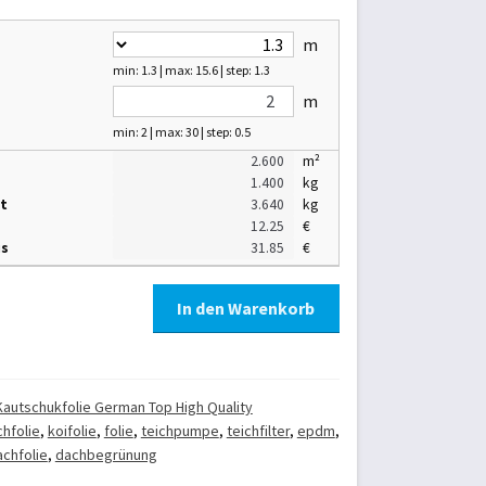
m
min: 1.3 | max: 15.6 | step: 1.3
m
min: 2 | max: 30 | step: 0.5
m²
kg
t
kg
€
is
€
In den Warenkorb
autschukfolie German Top High Quality
chfolie
,
koifolie
,
folie
,
teichpumpe
,
teichfilter
,
epdm
,
achfolie
,
dachbegrünung