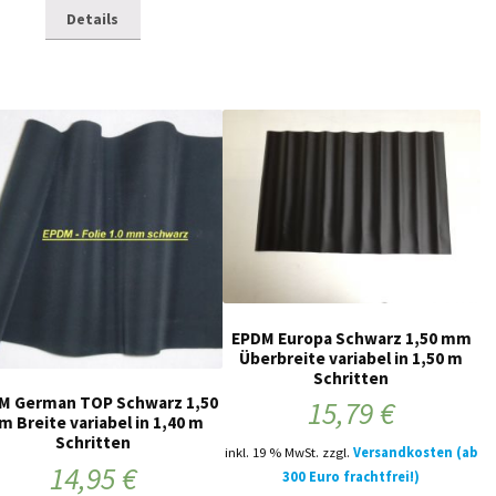
Details
EPDM Europa Schwarz 1,50 mm
Überbreite variabel in 1,50 m
Schritten
M German TOP Schwarz 1,50
15,79
€
 Breite variabel in 1,40 m
Schritten
inkl. 19 % MwSt.
zzgl.
Versandkosten (ab
14,95
€
300 Euro frachtfrei!)