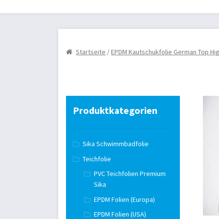
Startseite
Review Authenticity
Teichbau
AG
Kasse
Markisen/Sonnenschutz
Mein Konto
Startseite
/
EPDM Kautschukfolie German Top Hig
Teichtechnik
Versandarten
Warenkorb
Wid
Produktkategorien
Sika Schwimmbadfolie
Teichfolie
PVC Teichfolien Premium
Sika
EPDM Folien (Europa)
EPDM Folien (USA)