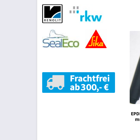
EPD
mm