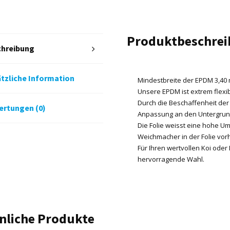
variabel
in
1,30
Produktbeschre
m
chreibung
Schritten
Menge
tzliche Information
Mindestbreite der EPDM 3,40
Unsere EPDM ist extrem flexibe
Durch die Beschaffenheit der
rtungen (0)
Anpassung an den Untergrun
Die Folie weisst eine hohe Um
Weichmacher in der Folie vor
Für Ihren wertvollen Koi oder 
hervorragende Wahl.
nliche Produkte