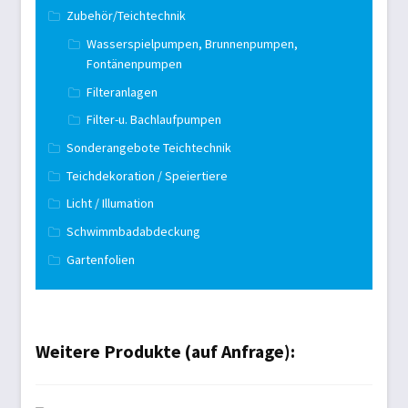
Zubehör/Teichtechnik
Wasserspielpumpen, Brunnenpumpen,
Fontänenpumpen
Filteranlagen
Filter-u. Bachlaufpumpen
Sonderangebote Teichtechnik
Teichdekoration / Speiertiere
Licht / Illumation
Schwimmbadabdeckung
Gartenfolien
Weitere Produkte (auf Anfrage):