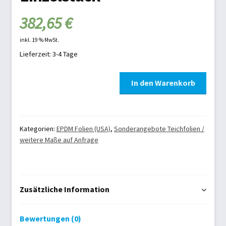
Schwimmbad
382,65
€
Schwimmbadabdeckung
inkl. 19 % MwSt.
Lieferzeit: 3-4 Tage
Teichtechnik
EPDM
In den Warenkorb
Versandarten
1,52
mm
Warenkorb
Carlisle/Firestone
Fertigmaß
Kategorien:
EPDM Folien (USA)
,
Sonderangebote Teichfolien /
weitere Maße auf Anfrage
9,15
Widerrufsbelehrung
x
3,40
Zahlungsarten
m
Zusätzliche Information
Einzelstück
Zelte und Camping
Menge
Bewertungen (0)