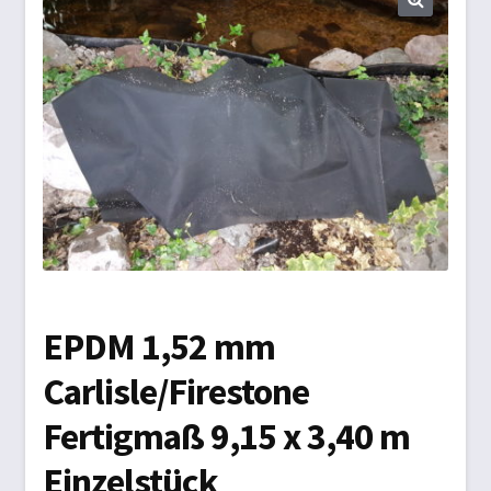
Biogasdächer
Datenschutzbelehrung
Gartenmöbel
Impressum
Kasse
Markisen/Sonnenschutz
EPDM 1,52 mm
Carlisle/Firestone
Mein Konto
Fertigmaß 9,15 x 3,40 m
Planen aller Art
Einzelstück