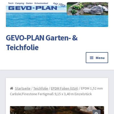
Ski
Ski
to
to
na
co
GEVO-PLAN Garten- &
Teichfolie
Menu
Startseite
Review Authenticity
Startseite
/
Teichfolie
/
EPDM Folien (USA)
/ EPDM 1,52 mm
Carlisle/Firestone Fertigmaß 9,15 x 3,40 m Einzelstück
Teichbau
AGB