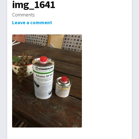
img_1641
Biogasdächer
Comments
Leave a comment
Datenschutzbelehrung
Gartenmöbel
Impressum
Kasse
Markisen/Sonnenschutz
Mein Konto
Planen aller Art
Beitrags-