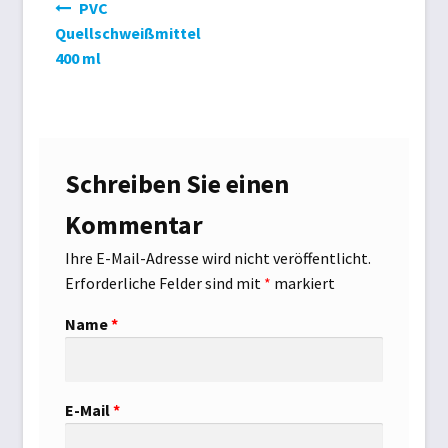
PVC
Schwimmbad
Navigation
Quellschweißmittel
400 ml
Schwimmbadabdeckung
Teichtechnik
Versandarten
Schreiben Sie einen
Kommentar
Warenkorb
Ihre E-Mail-Adresse wird nicht veröffentlicht.
Widerrufsbelehrung
Erforderliche Felder sind mit
*
markiert
Name
*
Zahlungsarten
Zelte und Camping
E-Mail
*