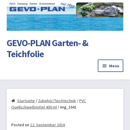
Ski
Ski
to
to
na
co
GEVO-PLAN Garten- &
Teichfolie
Menu
Startseite
Review Authenticity
Startseite
/
Zubehör/Teichtechnik
/
PVC
Quellschweißmittel 400 ml
/ img_1641
Teichbau
Posted on
12. September 2016
AGB