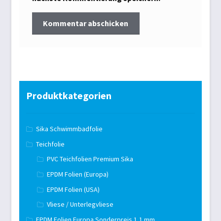
Produktkategorien
Sika Schwimmbadfolie
Teichfolie
PVC Teichfolien Premium Sika
EPDM Folien (Europa)
EPDM Folien (USA)
Vliese / Unterlegvliese
EPDM Folien Europa Sonderpreis 1,1 mm