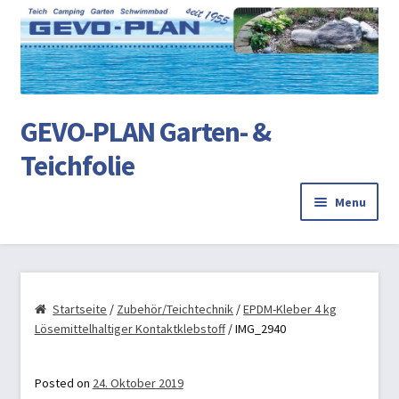
Ski
Ski
to
to
na
co
GEVO-PLAN Garten- &
Teichfolie
Menu
Startseite
Review Authenticity
Startseite
/
Zubehör/Teichtechnik
/
EPDM-Kleber 4 kg
Lösemittelhaltiger Kontaktklebstoff
/ IMG_2940
Teichbau
Posted on
24. Oktober 2019
AGB