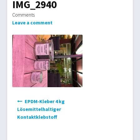
IMG_2940
Biogasdächer
Comments
Leave a comment
Datenschutzbelehrung
Gartenmöbel
Impressum
Kasse
Markisen/Sonnenschutz
Beitrags-
EPDM-Kleber 4 kg
Navigation
Lösemittelhaltiger
Mein Konto
Kontaktklebstoff
Planen aller Art