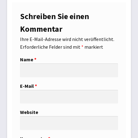
Schwimmbad
Schreiben Sie einen
Schwimmbadabdeckung
Kommentar
Teichtechnik
Ihre E-Mail-Adresse wird nicht veröffentlicht.
Erforderliche Felder sind mit
*
markiert
Versandarten
Name
*
Warenkorb
E-Mail
*
Widerrufsbelehrung
Zahlungsarten
Website
Zelte und Camping