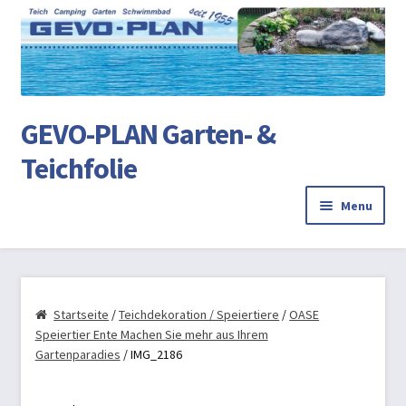
Ski
Ski
to
to
na
co
GEVO-PLAN Garten- &
Teichfolie
Menu
Startseite
Review Authenticity
Startseite
/
Teichdekoration / Speiertiere
/
OASE
Speiertier Ente Machen Sie mehr aus Ihrem
Teichbau
Gartenparadies
/ IMG_2186
AGB