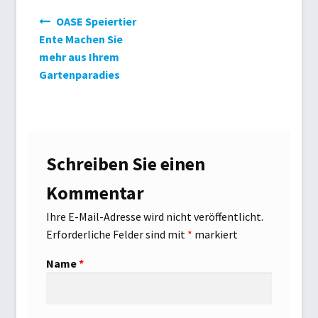
Schwimmbad
Beitrags-
OASE Speiertier
Navigation
Ente Machen Sie
Schwimmbadabdeckung
mehr aus Ihrem
Gartenparadies
Teichtechnik
Versandarten
Schreiben Sie einen
Warenkorb
Kommentar
Widerrufsbelehrung
Ihre E-Mail-Adresse wird nicht veröffentlicht.
Erforderliche Felder sind mit
*
markiert
Zahlungsarten
Name
*
Zelte und Camping