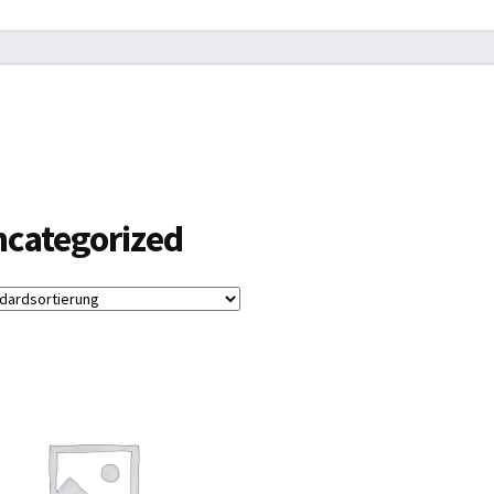
B
Biogasdächer
Datenschutzbelehrung
Gartenmöbel
Impres
Planen aller Art
Schwimmbad
Schwimmbadabdeckung
errufsbelehrung
Zahlungsarten
Zelte und Camping
categorized