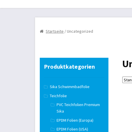
Startseite
Review Authenticity
Teichbau
AG
Kasse
Markisen/Sonnenschutz
Mein Konto
Startseite
/ Uncategorized
Teichtechnik
Versandarten
Warenkorb
Wid
Un
Produktkategorien
Sika Schwimmbadfolie
Teichfolie
PVC Teichfolien Premium
Sika
EPDM Folien (Europa)
EPDM Folien (USA)