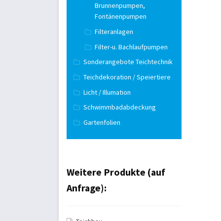
Brunnenpumpen,
Fontänenpumpen
Filteranlagen
Filter-u. Bachlaufpumpen
Sonderangebote Teichtechnik
Teichdekoration / Speiertiere
Licht / Illumation
Schwimmbadabdeckung
Gartenfolien
Weitere Produkte (auf
Anfrage):